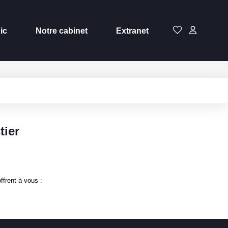
ic
Notre cabinet
Extranet
tier
ffrent à vous :