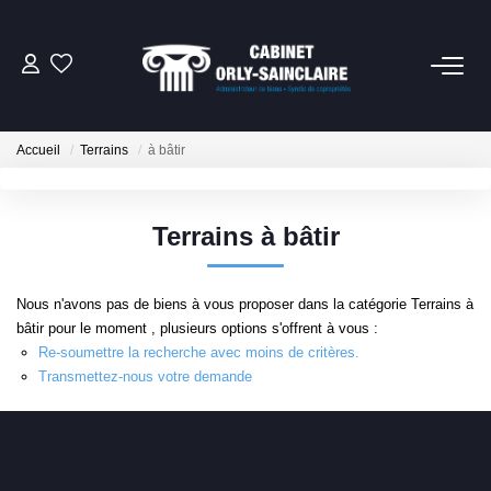
06 79 93 61 82
Accueil
Terrains
à bâtir
CONTACT
Terrains à bâtir
NOTRE SERVICE SYNDIC
Nous n'avons pas de biens à vous proposer dans la catégorie Terrains à
NOTRE CABINET
bâtir pour le moment , plusieurs options s'offrent à vous :
Re-soumettre la recherche avec moins de critères.
EXTRANET
Transmettez-nous votre demande