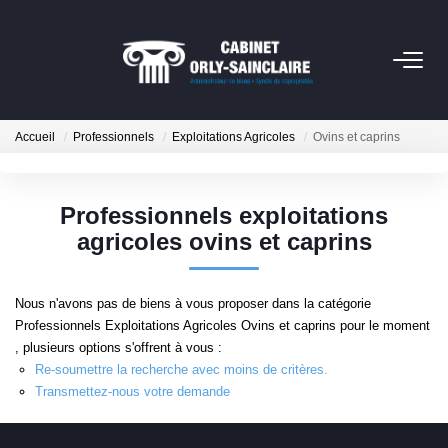
06 79 93 61 82
Accueil
Professionnels
Exploitations Agricoles
Ovins et caprins
CONTACT
Professionnels exploitations
NOTRE SERVICE SYNDIC
agricoles ovins et caprins
NOTRE CABINET
Nous n'avons pas de biens à vous proposer dans la catégorie
Professionnels Exploitations Agricoles Ovins et caprins pour le moment
EXTRANET
, plusieurs options s'offrent à vous :
Re-soumettre la recherche avec moins de critères.
Transmettez-nous votre demande