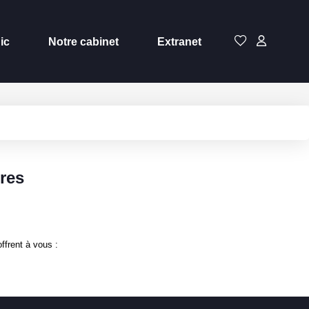
ic
Notre cabinet
Extranet
tres
ffrent à vous :