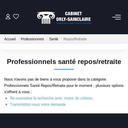
06 79 93 61 82
Accueil
Professionnels
Santé
Repos/Retraite
CONTACT
Professionnels santé repos/retraite
NOTRE SERVICE SYNDIC
Nous n'avons pas de biens à vous proposer dans la catégorie
NOTRE CABINET
Professionnels Santé Repos/Retraite pour le moment , plusieurs options
s'offrent à vous :
EXTRANET
Re-soumettre la recherche avec moins de critères.
Transmettez-nous votre demande