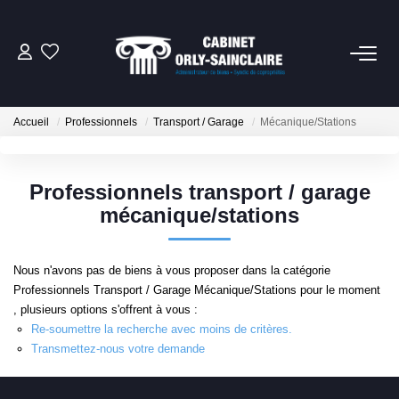
06 79 93 61 82
Accueil
Professionnels
Transport / Garage
Mécanique/Stations
CONTACT
Professionnels transport / garage
NOTRE SERVICE SYNDIC
mécanique/stations
NOTRE CABINET
Nous n'avons pas de biens à vous proposer dans la catégorie
Professionnels Transport / Garage Mécanique/Stations pour le moment
EXTRANET
, plusieurs options s'offrent à vous :
Re-soumettre la recherche avec moins de critères.
Transmettez-nous votre demande