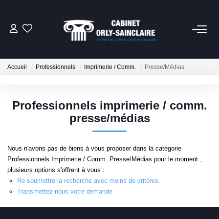
06 79 93 61 82
Accueil
Professionnels
Imprimerie / Comm.
Presse/Médias
CONTACT
Professionnels imprimerie / comm.
NOTRE SERVICE SYNDIC
presse/médias
NOTRE CABINET
Nous n'avons pas de biens à vous proposer dans la catégorie
Professionnels Imprimerie / Comm. Presse/Médias pour le moment ,
EXTRANET
plusieurs options s'offrent à vous :
Re-soumettre la recherche avec moins de critères.
Transmettez-nous votre demande