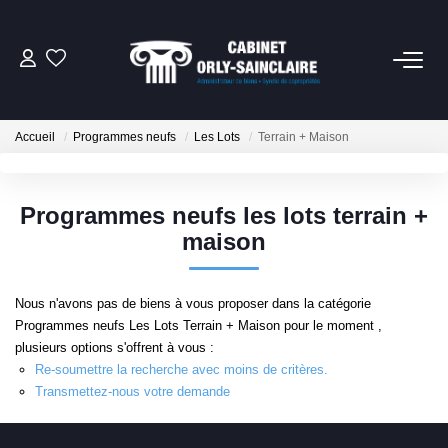
06 79 93 61 82
Accueil
Programmes neufs
Les Lots
Terrain + Maison
CONTACT
Programmes neufs les lots terrain +
NOTRE SERVICE SYNDIC
maison
NOTRE CABINET
Nous n'avons pas de biens à vous proposer dans la catégorie
Programmes neufs Les Lots Terrain + Maison pour le moment ,
EXTRANET
plusieurs options s'offrent à vous :
Re-soumettre la recherche avec moins de critères.
Transmettez-nous votre demande