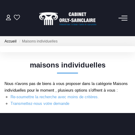
06 79 93 61 82
Accueil
Maisons individuelles
CONTACT
maisons individuelles
NOTRE SERVICE SYNDIC
Nous n'avons pas de biens à vous proposer dans la catégorie Maisons
NOTRE CABINET
individuelles pour le moment , plusieurs options s'offrent à vous :
Re-soumettre la recherche avec moins de critères.
EXTRANET
Transmettez-nous votre demande